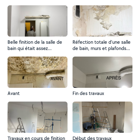
d’abord appliqué une bonne
couche d’impression, cette
technique est très
importante pour réaliser un
travail de qualité
Belle finition de la salle de
Réfection totale d’une salle
bain qui était assez
de bain, murs et plafonds
délabrée
étant très dégradés
Avant
Fin des travaux
Travaux en cours de finition
Début des travaux