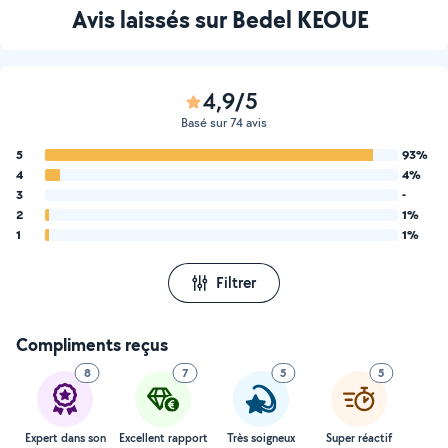
Avis laissés sur Bedel KEOUE
4,9/5
Basé sur 74 avis
5
93%
4
4%
3
-
2
1%
1
1%
Filtrer
Compliments reçus
8
7
5
5
Expert dans son
Excellent rapport
Très soigneux
Super réactif