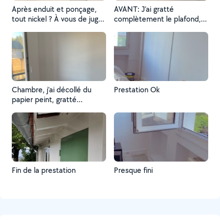
Après enduit et ponçage,
AVANT: J’ai gratté
tout nickel ? À vous de juger
complètement le plafond,
?
avant de passer de l’enduit
de lissage.
Chambre, j’ai décollé du
Prestation Ok
papier peint, gratté
normalement le mur pour
enlever toute la colle, avant
de peindre nickellement
comme vous le constatez
sur la photo.
Fin de la prestation
Presque fini