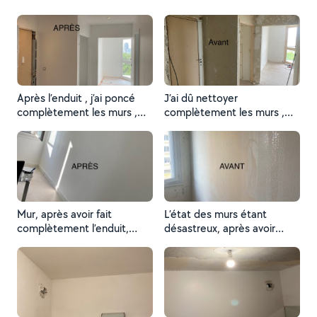
Après l’enduit , j’ai poncé
J’ai dû nettoyer
complètement les murs ,
complètement les murs ,
ensuite la sous-couches
ensuite poncer , après 2
avant de faire la peinture.
couches de la sous-couches
Voilà les murs sont nickels
avant de faire l’enduit
Mur, après avoir fait
L’état des murs étant
complètement l’enduit,
désastreux, après avoir
ensuite la Peinture, voici ce
retiré complètement le
que ça donne .
papier peint.