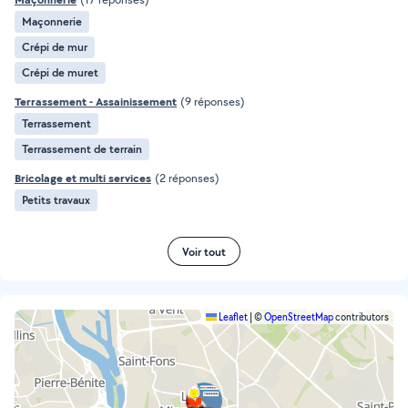
Maçonnerie
Crépi de mur
Crépi de muret
Terrassement - Assainissement
(9 réponses)
Terrassement
Terrassement de terrain
Bricolage et multi services
(2 réponses)
Petits travaux
Voir tout
Leaflet
|
©
OpenStreetMap
contributors