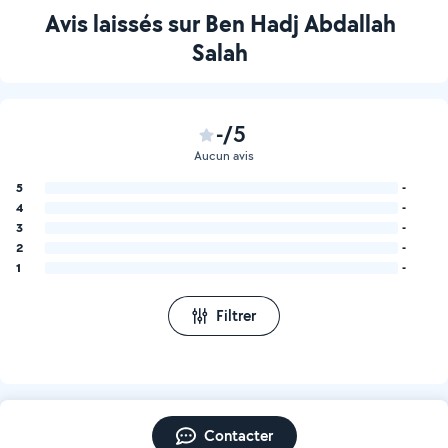
Avis laissés sur Ben Hadj Abdallah
Salah
-/5
Aucun avis
5
-
4
-
3
-
2
-
1
-
Filtrer
Contacter