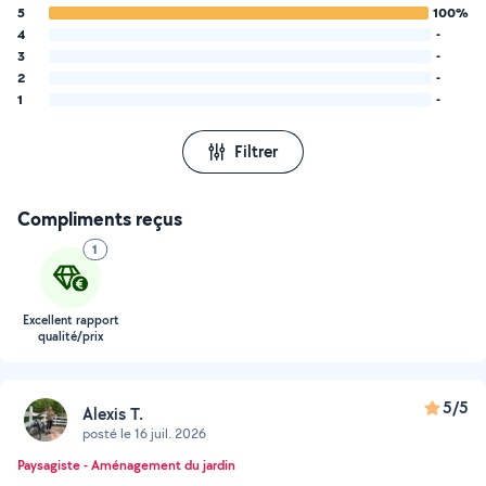
5
100%
4
-
3
-
2
-
1
-
Filtrer
Compliments reçus
1
Excellent rapport
qualité/prix
5/5
Alexis T.
posté le 16 juil. 2026
Paysagiste - Aménagement du jardin