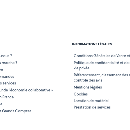
N
INFORMATIONS LÉGALES
-nous ?
Conditions Générales de Vente et 
 marche ?
Politique de confidentialité et de
vie privée
ro
Référencement, classement des 
demandes
contrôle des avis
 services
Mentions légales
tur de l'économie collaborative »
Cookies
en France
Location de matériel
se
Prestation de services
 et Grands Comptes
t