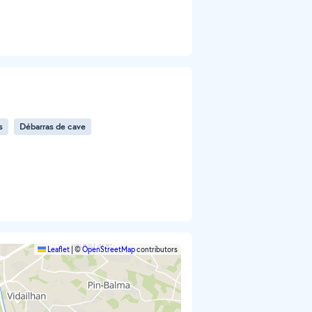
s
Débarras de cave
Leaflet
|
©
OpenStreetMap
contributors