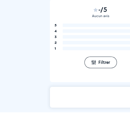
-/5
Aucun avis
5
4
3
2
1
Filtrer