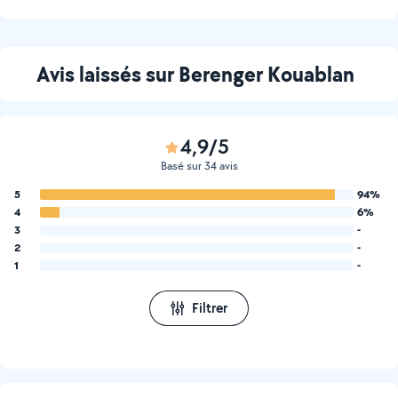
Avis laissés sur Berenger Kouablan
4,9/5
Basé sur 34 avis
5
94%
4
6%
3
-
2
-
1
-
Filtrer