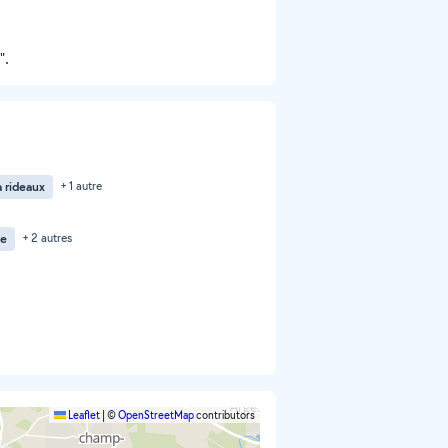
".
à rideaux
+ 1 autre
te
+ 2 autres
Leaflet
|
©
OpenStreetMap
contributors