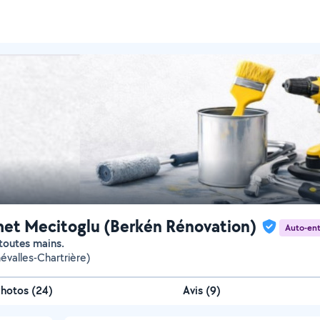
t Mecitoglu (Berkén Rénovation)
Auto-ent
toutes mains.
hévalles-Chartrière)
Photos
(
24
)
Avis (9)