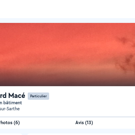
rd Macé
Particulier
 en bâtiment
sur-Sarthe
Photos
(
6
)
Avis (13)