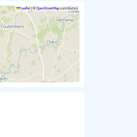
Leaflet
|
©
OpenStreetMap
contributors