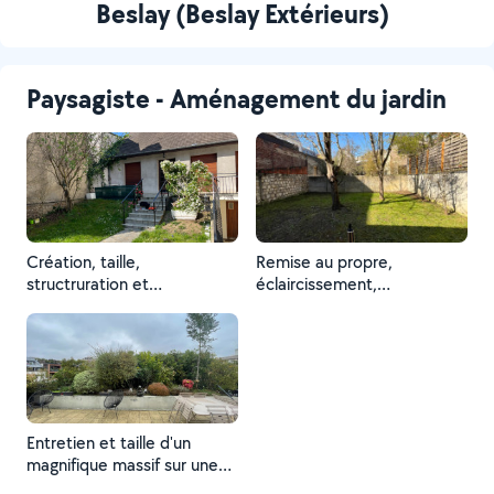
Beslay (Beslay Extérieurs)
Paysagiste - Aménagement du jardin
Création, taille,
Remise au propre,
structruration et
éclaircissement,
harmonisation d'un jardinet
harmonisation d'un jardin en
parisien
friche et préparation du sol
pour la reprise du gazon
avec scarification de la
terre, mise en place de
terreau organique et
semence de graines de
Entretien et taille d'un
gazon adaptées à
magnifique massif sur une
l'exposition du terrain.
superbe terrasse à