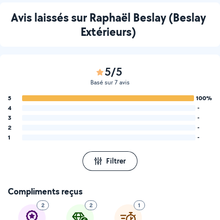
Avis laissés sur Raphaël Beslay (Beslay
Extérieurs)
5/5
Basé sur 7 avis
5
100%
4
-
3
-
2
-
1
-
Filtrer
Compliments reçus
2
2
1