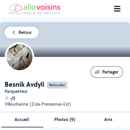
Retour
Partager
Partager
Besnik Avdyli
Particulier
Parquetteur
-/5
Villeurbanne (Zola-Pressense-Est)
Accueil
Photos
(
9
)
Avis