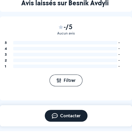
Avis laissés sur Besnik Avdyli
-/5
Aucun avis
5
-
4
-
3
-
2
-
1
-
Filtrer
Contacter