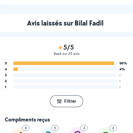
Avis laissés sur Bilal Fadil
5/5
Basé sur 25 avis
5
96%
4
4%
3
-
2
-
1
-
Filtrer
Compliments reçus
6
5
4
2