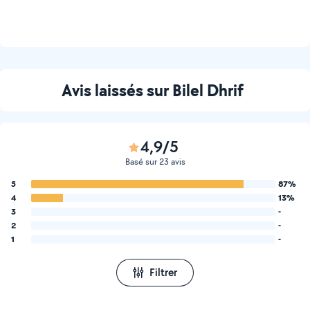
Avis laissés sur Bilel Dhrif
4,9/5
Basé sur 23 avis
5
87%
4
13%
3
-
2
-
1
-
Filtrer