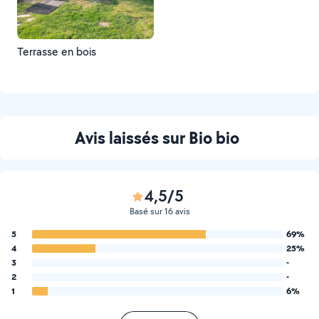
Terrasse en bois
Avis laissés sur Bio bio
4,5/5
Basé sur 16 avis
5
69%
4
25%
3
-
2
-
1
6%