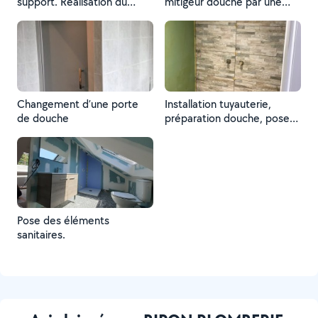
support. Réalisation du
mitigeur douche par une
coffrage. carrelage et
colonne de douche
Faïence réalisé par un autre
prestataire.
Changement d’une porte
Installation tuyauterie,
de douche
préparation douche, pose
bac à douche, pose
faïence.
Pose des éléments
sanitaires.