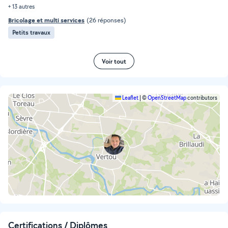
+ 13 autres
Bricolage et multi services
(26 réponses)
Petits travaux
Voir tout
Leaflet
|
©
OpenStreetMap
contributors
Certifications / Diplômes