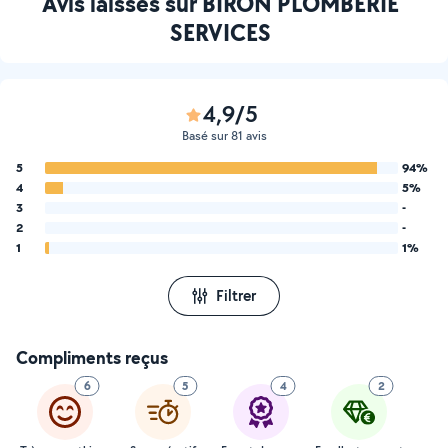
Avis laissés sur BIRON PLOMBERIE
SERVICES
4,9/5
Basé sur 81 avis
5
94%
4
5%
3
-
2
-
1
1%
Filtrer
Compliments reçus
6
5
4
2