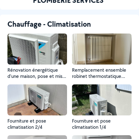
PLOMBERIE SERVICES
Chauffage - Climatisation
Rénovation énergétique
Remplacement ensemble
d’une maison, pose et mise
robinet thermostatique
en servi d’une pompe à
radiateur dépose pour mise
chaleur air eau
en peinture et repose du
radiateur fonte.
Fourniture et pose
Fourniture et pose
climatisation 2/4
climatisation 1/4