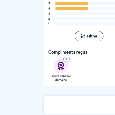
5
4
3
2
1
Filtrer
Compliments reçus
2
Expert dans son
domaine