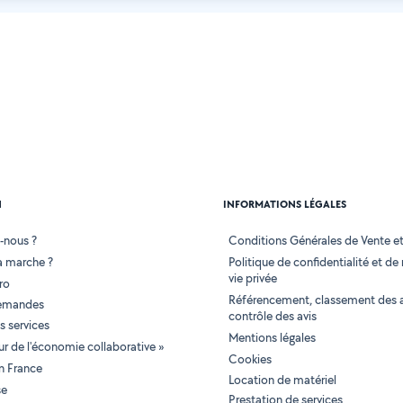
N
INFORMATIONS LÉGALES
-nous ?
Conditions Générales de Vente et 
 marche ?
Politique de confidentialité et de
vie privée
ro
Référencement, classement des 
demandes
contrôle des avis
 services
Mentions légales
tur de l'économie collaborative »
Cookies
en France
Location de matériel
se
Prestation de services