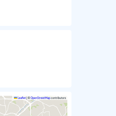
Leaflet
|
©
OpenStreetMap
contributors