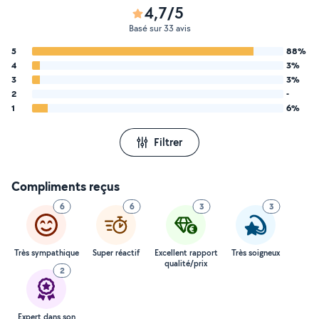
4,7/5
Basé sur 33 avis
5
88%
4
3%
3
3%
2
-
1
6%
Filtrer
Compliments reçus
6
6
3
3
Très sympathique
Super réactif
Excellent rapport
Très soigneux
qualité/prix
2
Expert dans son