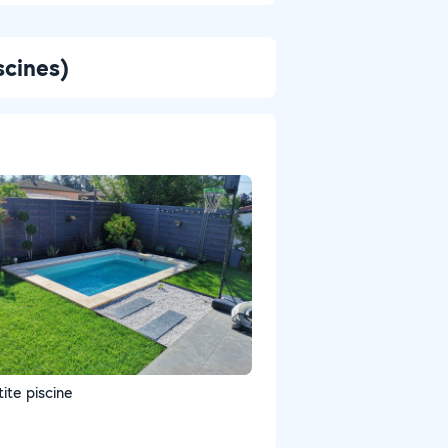
scines)
tite piscine