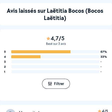
Avis laissés sur Laëtitia Bocos (Bocos
Laëtitia)
4,7/5
Basé sur 3 avis
5
67%
4
33%
3
-
2
-
1
-
Filtrer
4/5