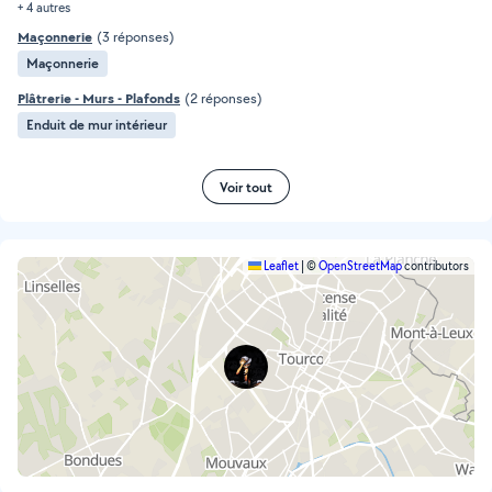
+ 4 autres
Maçonnerie
(3 réponses)
Maçonnerie
Plâtrerie - Murs - Plafonds
(2 réponses)
Enduit de mur intérieur
Voir tout
Leaflet
|
©
OpenStreetMap
contributors