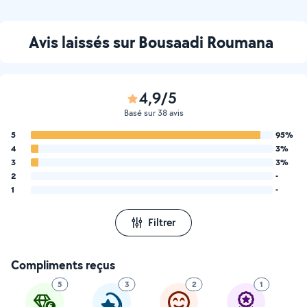
Avis laissés sur Bousaadi Roumana
4,9/5
Basé sur 38 avis
5
95%
4
3%
3
3%
2
-
1
-
Filtrer
Compliments reçus
5
3
2
1