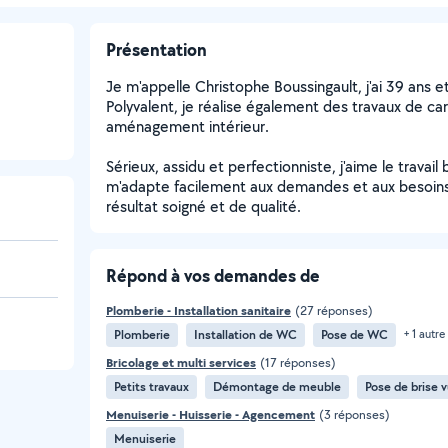
Présentation
Je m'appelle Christophe Boussingault, j'ai 39 ans et
Polyvalent, je réalise également des travaux de car
aménagement intérieur.
Sérieux, assidu et perfectionniste, j'aime le travail b
m'adapte facilement aux demandes et aux besoins 
résultat soigné et de qualité.
Répond à vos demandes de
Plomberie - Installation sanitaire
(27 réponses)
Plomberie
Installation de WC
Pose de WC
+ 1 autre
Bricolage et multi services
(17 réponses)
Petits travaux
Démontage de meuble
Pose de brise 
Menuiserie - Huisserie - Agencement
(3 réponses)
Menuiserie