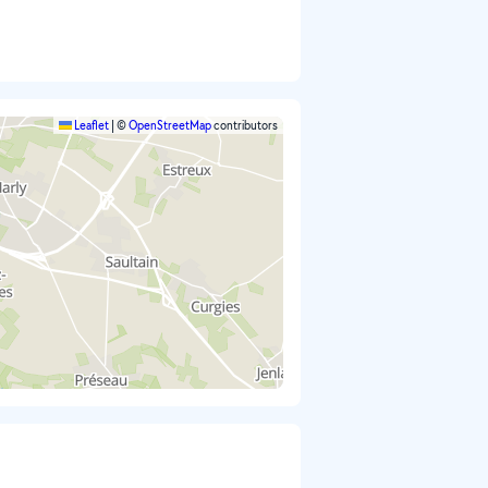
Leaflet
|
©
OpenStreetMap
contributors