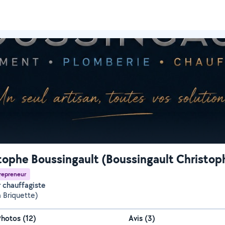
tophe Boussingault (Boussingault Christop
repreneur
r chauffagiste
a Briquette)
Photos
(
12
)
Avis (3)