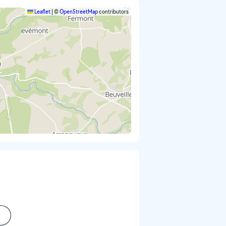
Leaflet
|
©
OpenStreetMap
contributors