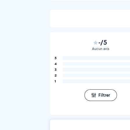
-/5
Aucun avis
5
4
3
2
1
Filtrer