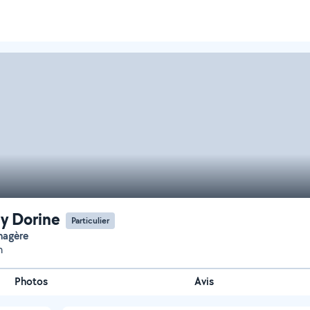
y Dorine
Particulier
nagère
n
Photos
Avis