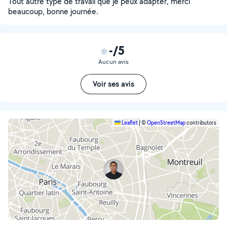
Tout autre type de travail que je peux adapter, merci
beaucoup, bonne journée.
-/5
Aucun avis
Voir ses avis
Leaflet
|
©
OpenStreetMap
contributors