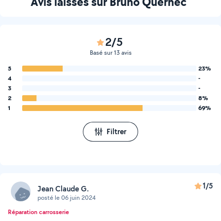
Avis laissés sur Bruno Quernec
2/5
Basé sur 13 avis
5
23%
4
-
3
-
2
8%
1
69%
Filtrer
1/5
Jean Claude G.
posté le 06 juin 2024
Réparation carrosserie