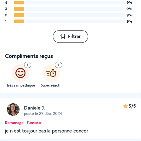
4
9%
3
9%
2
9%
1
9%
Filtrer
Compliments reçus
1
1
Très sympathique
Super réactif
3/5
Daniele J.
posté le 29 déc. 2024
Ramonage - Fumiste
je n est toujour pas la personne concer