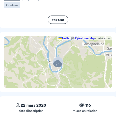
Couture
Voir tout
Leaflet
|
©
OpenStreetMap
contributors
22 mars 2020
116
date d’inscription
mises en relation