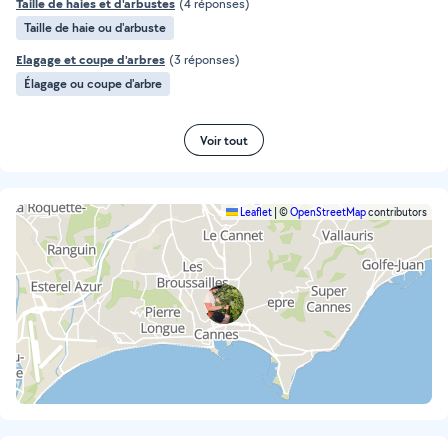
Taille de haies et d'arbustes
(4 réponses)
Taille de haie ou d'arbuste
Elagage et coupe d'arbres
(3 réponses)
Élagage ou coupe d'arbre
Voir tout
Leaflet
|
©
OpenStreetMap
contributors