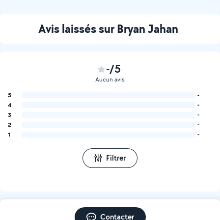
Avis laissés sur Bryan Jahan
-/5
Aucun avis
5
-
4
-
3
-
2
-
1
-
Filtrer
Contacter