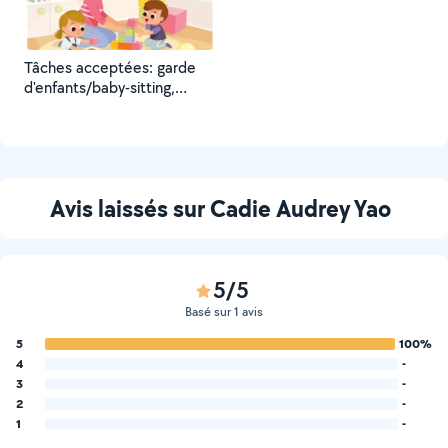
Tâches acceptées: garde
d'enfants/baby-sitting,
Accompagnement et sortie
d'école, activités petite
enfance, goûter au parc,
aide aux devoirs scolaires.
Avis laissés sur Cadie Audrey Yao
5/5
Basé sur 1 avis
5
100%
4
-
3
-
2
-
1
-