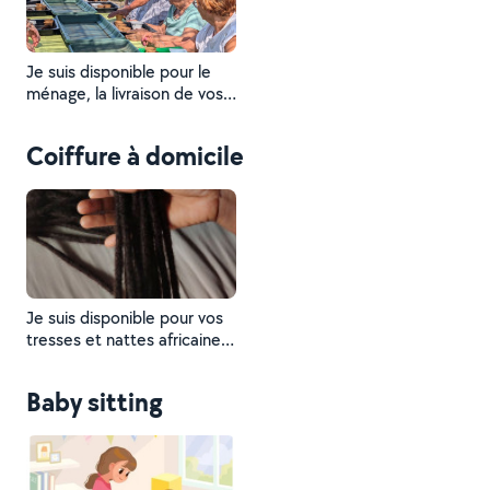
Je suis disponible pour le
ménage, la livraison de vos
courses, aide à domicile, le
repassage et bien d'autres..
Coiffure à domicile
je suis autonome et je sais
faire un peu de tout. je suis
souriante, dynamique,
sérieuse et respectueuse.
Je suis disponible pour vos
tresses et nattes africaines
à coût raisonnable.
Baby sitting