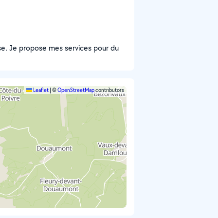
euse. Je propose mes services pour du
Leaflet
|
©
OpenStreetMap
contributors