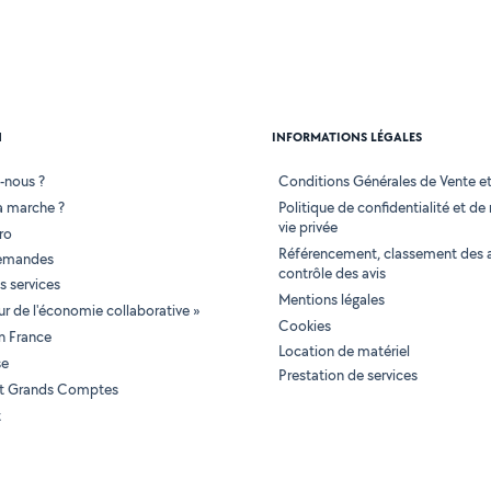
N
INFORMATIONS LÉGALES
-nous ?
Conditions Générales de Vente et 
 marche ?
Politique de confidentialité et de
vie privée
ro
Référencement, classement des 
demandes
contrôle des avis
 services
Mentions légales
tur de l'économie collaborative »
Cookies
en France
Location de matériel
se
Prestation de services
 et Grands Comptes
t