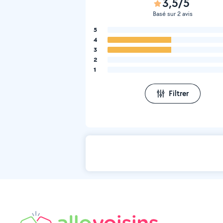
3,5/5
Basé sur 2 avis
5
4
3
2
1
Filtrer