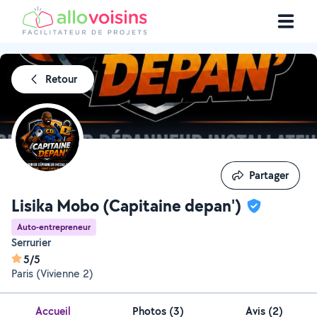
Retour
Partager
Partager
Lisika Mobo (Capitaine depan')
Auto-entrepreneur
Serrurier
5/5
Paris (Vivienne 2)
Accueil
Photos
(
3
)
Avis (2)