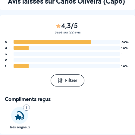
Avis laissés sur Carlos Oliveira (Capo)
4,3/5
Basé sur 22 avis
5
73%
4
14%
3
-
2
-
1
14%
Filtrer
Compliments reçus
1
Très soigneux