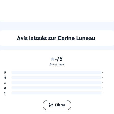
Avis laissés sur Carine Luneau
-/5
Aucun avis
5
-
4
-
3
-
2
-
1
-
Filtrer