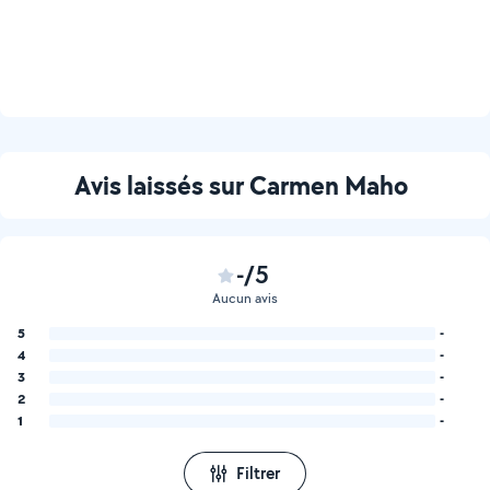
Avis laissés sur Carmen Maho
-/5
Aucun avis
5
-
4
-
3
-
2
-
1
-
Filtrer