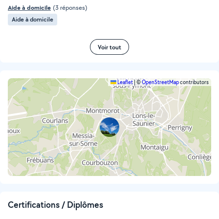
Aide à domicile
(3 réponses)
Aide à domicile
Voir tout
Leaflet
|
©
OpenStreetMap
contributors
Certifications / Diplômes