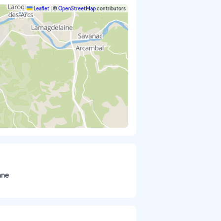
Leaflet
|
©
OpenStreetMap
contributors
nne