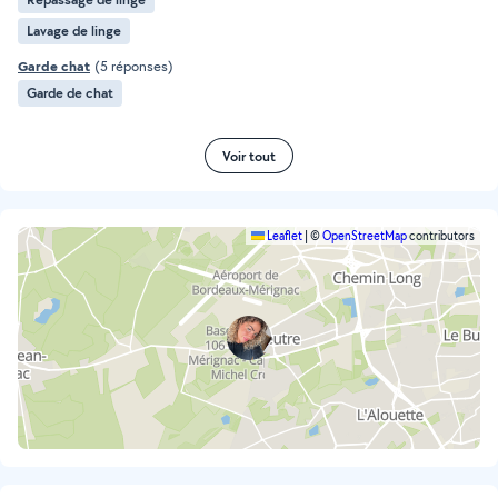
Lavage de linge
Garde chat
(5 réponses)
Garde de chat
Voir tout
Leaflet
|
©
OpenStreetMap
contributors