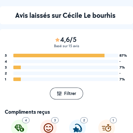
Avis laissés sur Cécile Le bourhis
4,6/5
Basé sur 15 avis
5
87%
4
-
3
7%
2
-
1
7%
Filtrer
Compliments reçus
4
3
2
1