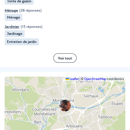
Tonte de gazon
Ménage
(28 réponses)
Ménage
Jardinier
(13 réponses)
Jardinage
Entretien de jardin
Voir tout
Leaflet
|
©
OpenStreetMap
contributors