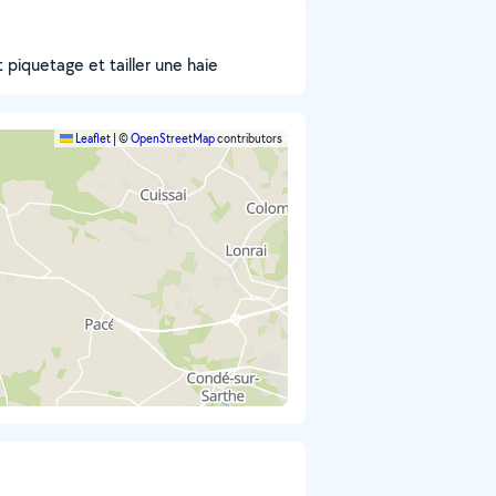
t piquetage et tailler une haie
Leaflet
|
©
OpenStreetMap
contributors