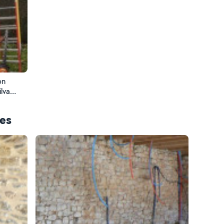
on
ces