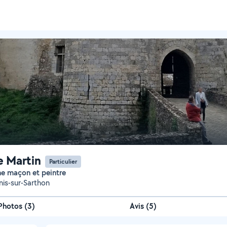
e Martin
Particulier
he maçon et peintre
nis-sur-Sarthon
Photos
(
3
)
Avis (5)