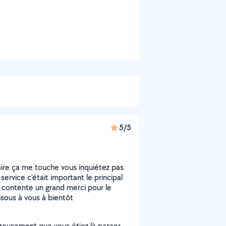
5/5
re ça me touche vous inquiétez pas
ervice c'était important le principal
z contente un grand merci pour le
isous à vous à bientôt
reusement que vous étiez là passer