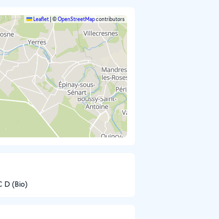
Leaflet
|
©
OpenStreetMap
contributors
C D (Bio)