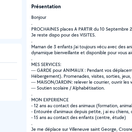
Présentation
Bonjour
.
PROCHAINES places A PARTIR du 10 Septembre 
Je reste dispo pour des VISITES.
.
Maman de 3 enfants j'ai toujours vécu avec des anim
dynamique bienveillante et disponible pour vous a
.
MES SERVICES:
--- GARDE pour ANIMAUX : Pendant vos déplaceme
Hébergement). Promenades, visites, sorties, jeux
--- MAISON/JARDIN: relever le courrier, ouvrir les v
--- Soutien scolaire / Alphabétisation.
.
MON EXPERIENCE
- 12 ans au contact des animaux (formation, animal
- Entourée d'animaux depuis petite, j ai eu chiens,
- 15 ans au contact des enfants (centre, étude)
.
Je me déplace sur Villeneuve saint George, Crosne