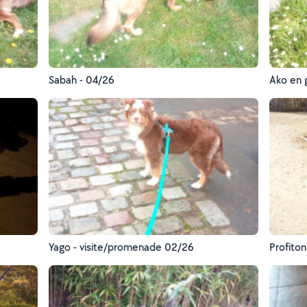
Sabah - 04/26
Ako en 
Yago - visite/promenade 02/26
Profiton