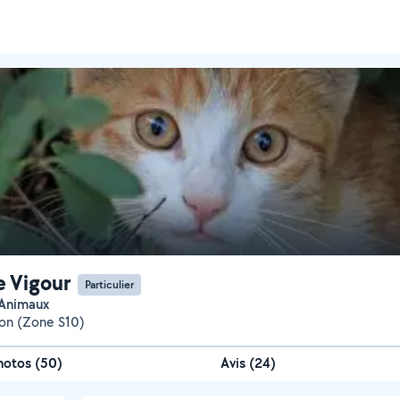
e Vigour
Particulier
d'Animaux
on (Zone S10)
hotos
(
50
)
Avis (24)