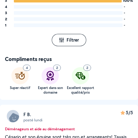
5
100%
4
-
3
-
2
-
1
-
Filtrer
Compliments reçus
4
2
2
Super réactif
Expert dans son
Excellent rapport
domaine
qualité/prix
5/5
F B.
posté lundi
Déménageurs et aide au déménagement
Césario et son équipe sont très pro et arrangeants! J’avais