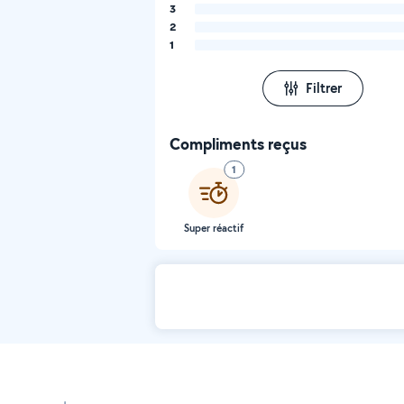
3
2
1
Filtrer
Compliments reçus
1
Super réactif