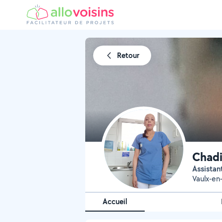
Retour
Chadi
Assista
Vaulx-en-
Accueil