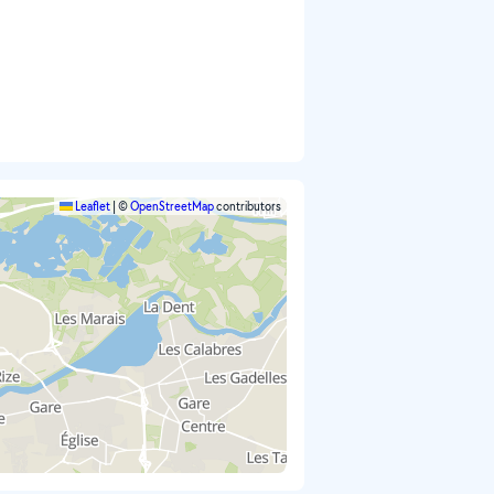
Leaflet
|
©
OpenStreetMap
contributors