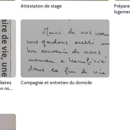
Attestation de stage
Prépara
logeme
liaires
Compagnie et entretien du domicile
mon nom
LE