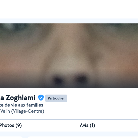
a Zoghlami
Particulier
nte de vie aux familles
Velin (Village-Centre)
Photos
(
9
)
Avis (1)