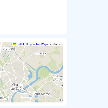
Leaflet
|
©
OpenStreetMap
contributors