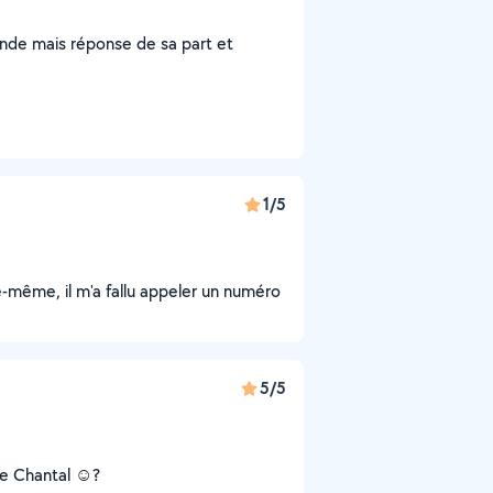
ande mais réponse de sa part et
1/5
-même, il m'a fallu appeler un numéro
5/5
re Chantal ☺️?