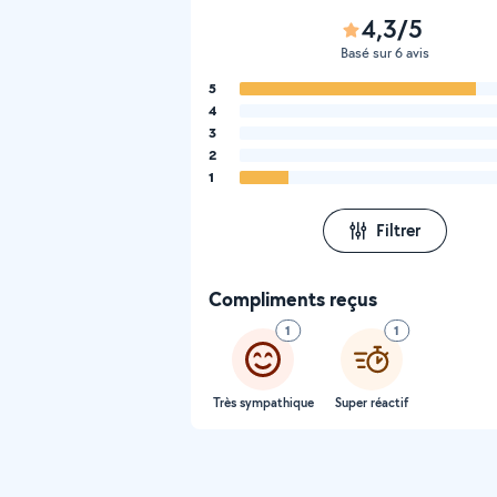
4,3/5
Basé sur 6 avis
5
4
3
2
1
Filtrer
Compliments reçus
1
1
Très sympathique
Super réactif