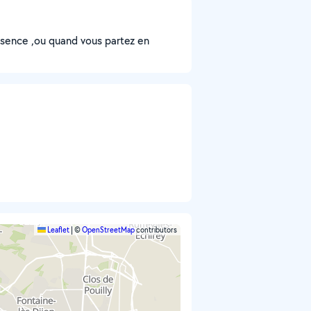
bsence ,ou quand vous partez en
Leaflet
|
©
OpenStreetMap
contributors