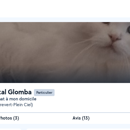
tal Glomba
Particulier
chat à mon domicile
revert-Plein Ciel)
Photos
(
3
)
Avis (13)