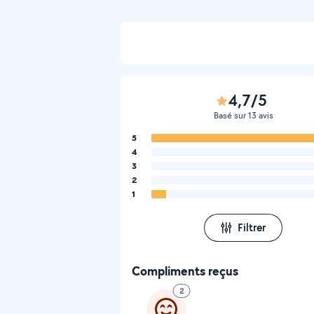
4,7/5
Basé sur 13 avis
5
4
3
2
1
Filtrer
Compliments reçus
2