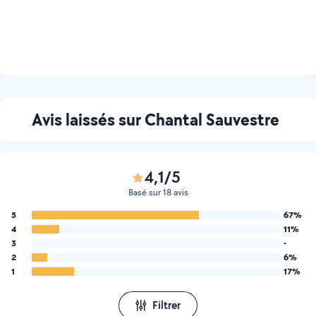
Avis laissés sur Chantal Sauvestre
4,1/5
Basé sur 18 avis
5
67%
4
11%
3
-
2
6%
1
17%
Filtrer