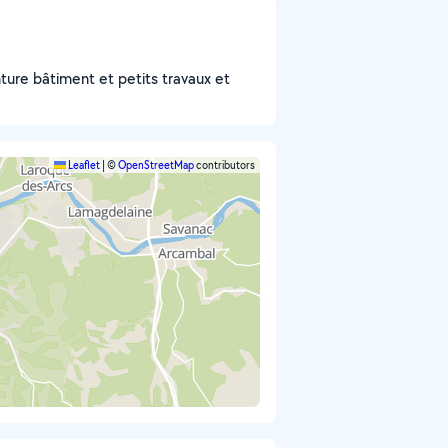
nture bâtiment et petits travaux et
Leaflet
|
©
OpenStreetMap
contributors