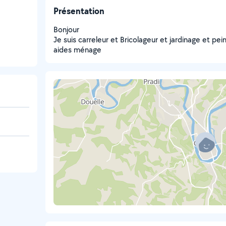
Présentation
Bonjour
Je suis carreleur et Bricolageur et jardinage et pei
aides ménage