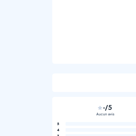
-/5
Aucun avis
5
4
3