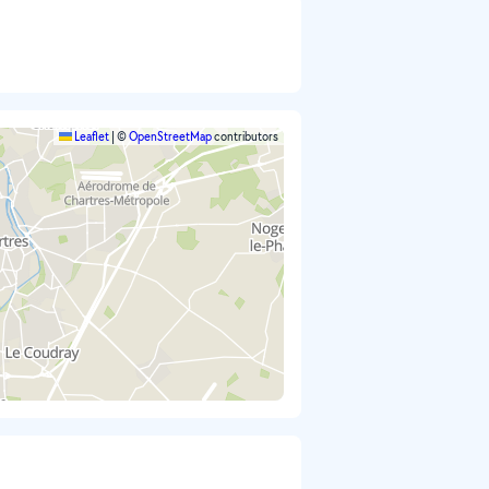
Leaflet
|
©
OpenStreetMap
contributors