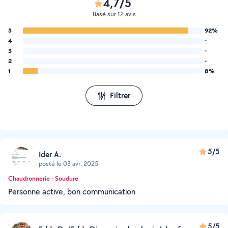
4,7/5
Basé sur 12 avis
5
92%
4
-
3
-
2
-
1
8%
Filtrer
5/5
Ider A.
posté le 03 avr. 2025
Chaudronnerie - Soudure
Personne active, bon communication
5/5