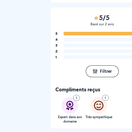
5/5
Basé sur 2 avis
5
4
3
2
1
Filtrer
Compliments reçus
1
1
Expert dans son
Très sympathique
domaine