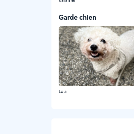
Karamel
Garde chien
Lola