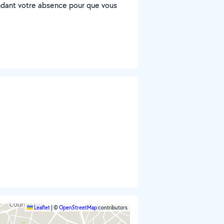
endant votre absence pour que vous
Leaflet
|
©
OpenStreetMap
contributors