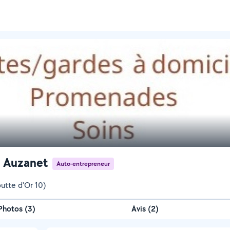
 Auzanet
Auto-entrepreneur
outte d'Or 10)
Photos
(
3
)
Avis (2)