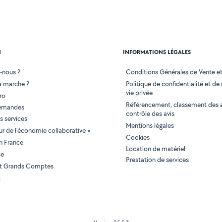
N
INFORMATIONS LÉGALES
-nous ?
Conditions Générales de Vente et 
 marche ?
Politique de confidentialité et de
vie privée
ro
Référencement, classement des 
demandes
contrôle des avis
 services
Mentions légales
tur de l'économie collaborative »
Cookies
en France
Location de matériel
se
Prestation de services
 et Grands Comptes
t