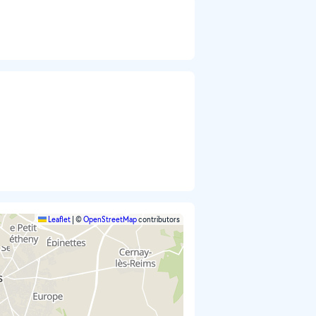
Leaflet
|
©
OpenStreetMap
contributors