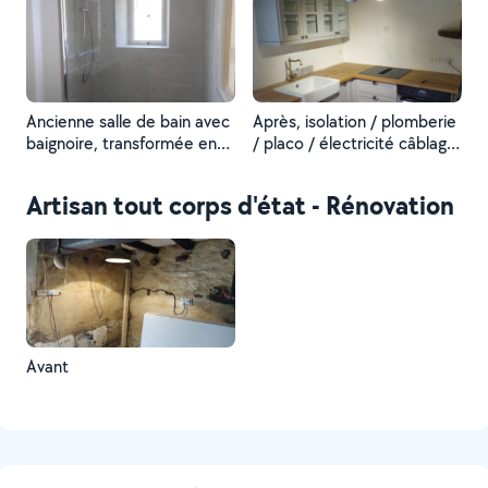
Ancienne salle de bain avec
Après, isolation / plomberie
baignoire, transformée en
/ placo / électricité câblage
douche
plus coffret / montage
cuisine plus
Artisan tout corps d'état - Rénovation
électroménager.
Avant