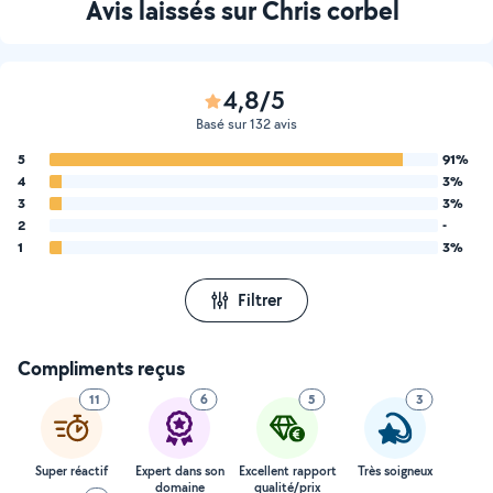
Avis laissés sur Chris corbel
4,8/5
Basé sur 132 avis
5
91%
4
3%
3
3%
2
-
1
3%
Filtrer
Compliments reçus
11
6
5
3
Super réactif
Expert dans son
Excellent rapport
Très soigneux
domaine
qualité/prix