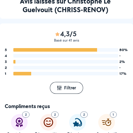
Avis laissés sur Christophe Le
Guelvouit (CHRISS-RENOV)
4,3/5
Basé sur 41 avis
5
80%
4
-
3
2%
2
-
1
17%
Filtrer
Compliments reçus
2
2
2
1